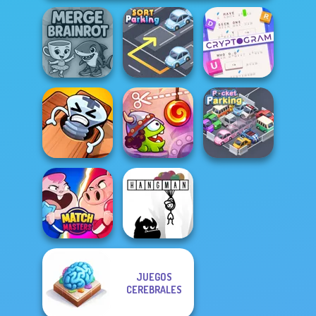
Cryptogram:
Word Brain
Merge Brainrot
Sort Parking
Puzzle
Pin Master: Screw
Cut The Rope:
Puzzle Quest
Time Travel
Pocket Parking
JUEGOS
CEREBRALES
Match Masters
Hangman