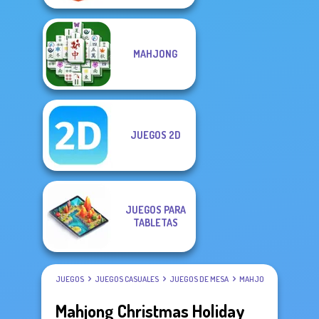
MAHJONG
JUEGOS 2D
JUEGOS PARA
TABLETAS
JUEGOS
JUEGOS CASUALES
JUEGOS DE MESA
MAHJONG
Mahjong Christmas Holiday