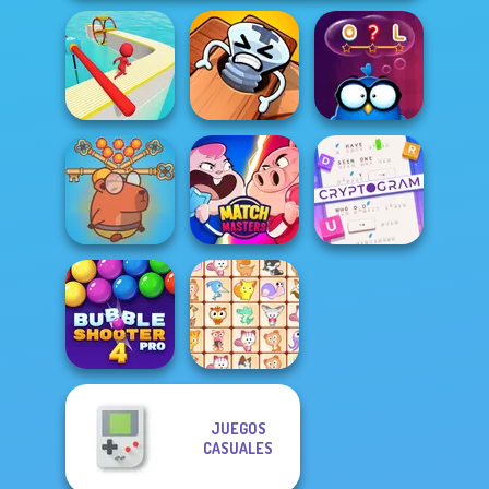
Pin Master: Screw
Fun Race 3D
Puzzle Quest
Words with Owl
Save Baby
Cryptogram:
Capybaras: Pull
Word Brain
Pin
Match Masters
Puzzle
JUEGOS
Bubble Shooter
CASUALES
Pro 4
Dream Pet Link