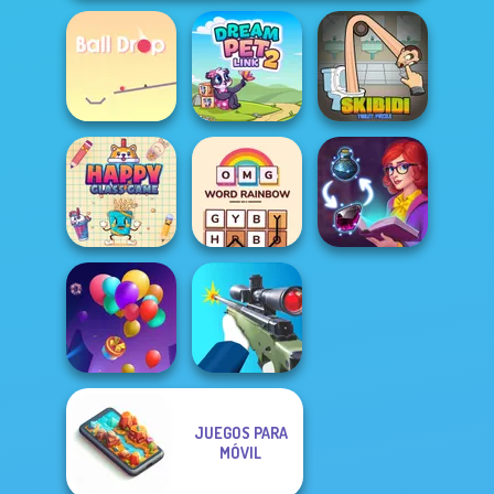
Skibidi Toilet
Ball Drop
Dream Pet Link 2
Puzzle
OMG Word
Happy Glass
Rainbow
Sorting Sorcery
JUEGOS PARA
MÓVIL
Balloon Match 3D
Sniper Shooter 2