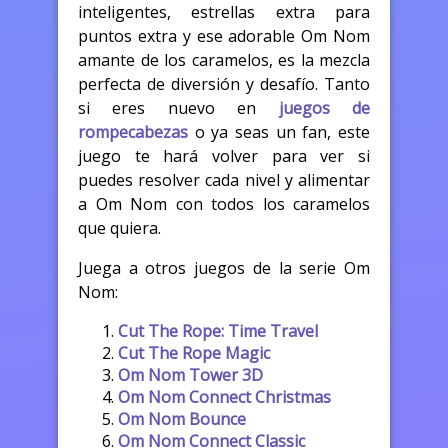
inteligentes, estrellas extra para
puntos extra y ese adorable Om Nom
amante de los caramelos, es la mezcla
perfecta de diversión y desafío. Tanto
si eres nuevo en
juegos de
rompecabezas
o ya seas un fan, este
juego te hará volver para ver si
puedes resolver cada nivel y alimentar
a Om Nom con todos los caramelos
que quiera.
Juega a otros juegos de la serie Om
Nom:
Cut The Rope: Time Travel
Cut The Rope Magic
Om Nom Tower 3D
Om Nom Connect Christmas
Om Nom Bounce
Om Nom Connect Classic