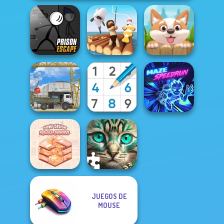
Prison Escape
Online
Raft Life
Puppy Blast
The Cargo
Sudoku Royal
Maze Speedrun
JUEGOS DE
Home Design:
MOUSE
Small House
Favorite Puzzles