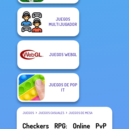
JUEGOS
MULTIJUGADOR
JUEGOS WEBGL
JUEGOS DE POP
IT
JUEGOS
JUEGOS CASUALES
JUEGOS DE MESA
Checkers RPG: Online PvP