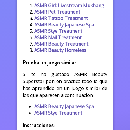
ASMR Girl: Livestream Mukbang
ASMR Pet Treatment
ASMR Tattoo Treatment
ASMR Beauty Japanese Spa
ASMR Stye Treatment
ASMR Nail Treatment
ASMR Beauty Treatment
ASMR Beauty Homeless
Prueba un juego similar:
Si te ha gustado ASMR Beauty
Superstar pon en práctica todo lo que
has aprendido en un juego similar de
los que aparecen a continuación:
ASMR Beauty Japanese Spa
ASMR Stye Treatment
Instrucciones: