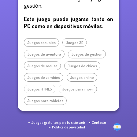
gestión.
Este juego puede jugarse tanto en
PC como en dispositivos móviles.
Juegos casuales
Juegos 3D
Juegos de aventura
Juegos de gestión
Juegos de mouse
Juegos de chicos
Juegos de zombies
Juegos online
Juegos HTML5
Juegos para móvil
Juegos para tabletas
Juegos gratuitos para tu sitio web
Contacto
Política de privacidad