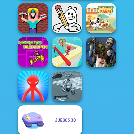
Noob Miner:
Escape From
Prison
Egg Adventure
Dr. Panda Farm
Geometry Dash:
FreezeNova
Zombie
Game
Fun Race 3D
Romance
JUEGOS 3D
Red Stickman vs
Moto Cabbie
Monster School
Simulator