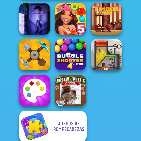
Cursed Dreams
Hawaii Match 5
Timberman
Bubble Shooter
Craft Drill
Pro 4
Rescue Hero
JUEGOS DE
ROMPECABEZAS
Jigsaw Puzzle
Fun Colors
XMas