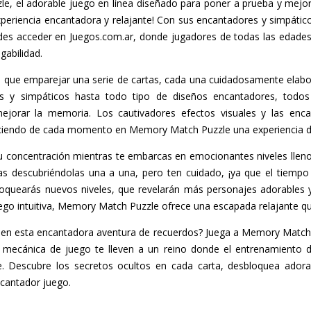
, el adorable juego en línea diseñado para poner a prueba y mejora
periencia encantadora y relajante! Con sus encantadores y simpáti
uedes acceder en Juegos.com.ar, donde jugadores de todas las eda
gabilidad.
que emparejar una serie de cartas, cada una cuidadosamente elabo
s y simpáticos hasta todo tipo de diseños encantadores, todos
ejorar la memoria. Los cautivadores efectos visuales y las enc
haciendo de cada momento en Memory Match Puzzle una experiencia de
u concentración mientras te embarcas en emocionantes niveles llenos
tas descubriéndolas una a una, pero ten cuidado, ¡ya que el tiemp
oquearás nuevos niveles, que revelarán más personajes adorables y 
uego intuitiva, Memory Match Puzzle ofrece una escapada relajante qu
 en esta encantadora aventura de recuerdos? Juega a Memory Match
va mecánica de juego te lleven a un reino donde el entrenamiento
e. Descubre los secretos ocultos en cada carta, desbloquea adorab
ncantador juego.