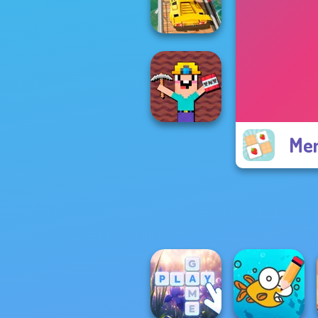
Mosaic Artimo
Super Hero
Driving School
Mem
Noob Miner:
Escape From
Prison