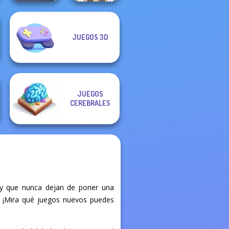
Mahjong At
JUEGOS 3D
Home -
Sort Parking
Scandinavian...
JUEGOS
CEREBRALES
 y que nunca dejan de poner una
to. ¡Mira qué juegos nuevos puedes