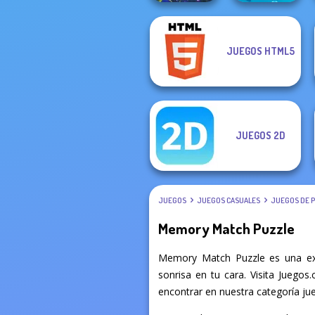
JUEGOS HTML5
Cute Coloring
Bubble Letters
Games
JUEGOS 2D
JUEGOS
JUEGOS CASUALES
JUEGOS DE 
Memory Match Puzzle
Memory Match Puzzle es una exp
sonrisa en tu cara. Visita Juegos
encontrar en nuestra categoría ju