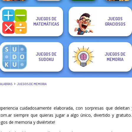
JUEGOS DE
JUEGOS
3D Moto
KrisMas Mahjong
Solitaire Classic
Monster Hell:
MATEMÁTICAS
GRACIOSOS
Simulator 2
2
Christmas
Zombie Arena
JUEGOS DE
JUEGOS DE
SUDOKU
MEMORIA
PALABRAS
JUEGOS DE MEMORIA
eriencia cuidadosamente elaborada, con sorpresas que deleitan
.com.ar siempre que quieras jugar a algo único, divertido y gratui
egos de memoria y diviértete!