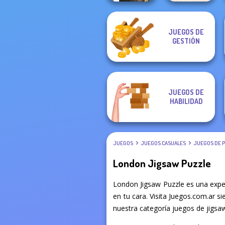
JUEGOS DE
Home Design:
GESTIÓN
Favorite Puzzles
Small House
JUEGOS DE
HABILIDAD
JUEGOS
JUEGOS CASUALES
JUEGOS DE 
London Jigsaw Puzzle
London Jigsaw Puzzle es una expe
en tu cara. Visita Juegos.com.ar s
nuestra categoría juegos de jigsaw