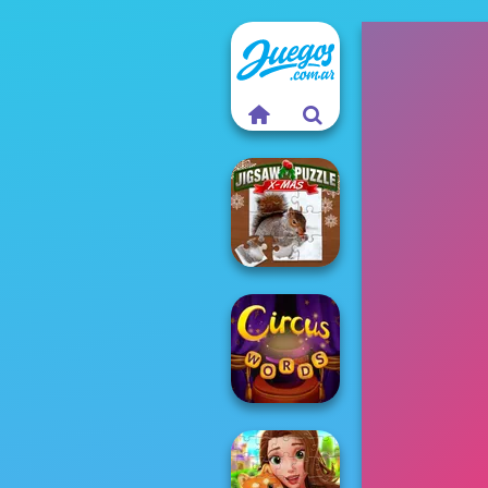
Jigsaw Puzzle
XMas