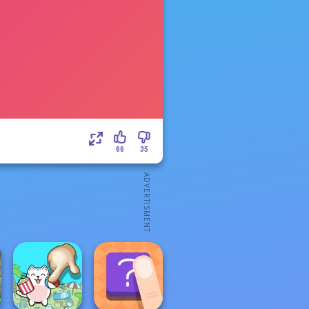
66
35