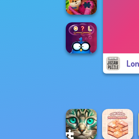
Circus Words
Royal Jigsaw
Lon
Words with Owl