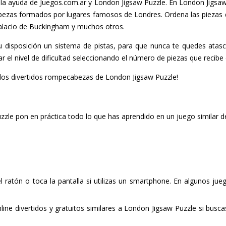
n la ayuda de Juegos.com.ar y London Jigsaw Puzzle. En London Jigsa
bezas formados por lugares famosos de Londres. Ordena las piezas 
Palacio de Buckingham y muchos otros.
u disposición un sistema de pistas, para que nunca te quedes atasca
 el nivel de dificultad seleccionando el número de piezas que recibe 
 los divertidos rompecabezas de London Jigsaw Puzzle!
zzle pon en práctica todo lo que has aprendido en un juego similar d
del ratón o toca la pantalla si utilizas un smartphone. En algunos ju
ine divertidos y gratuitos similares a London Jigsaw Puzzle si busca