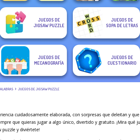
JUEGOS DE
JUEGOS DE
Nuts & Bolts
JIGSAW PUZZLE
SOPA DE LETRAS
Puzzle
Ball Drop
Organize It
Crystal Connect
JUEGOS DE
JUEGOS DE
MECANOGRAFÍA
CUESTIONARIO
PALABRAS
JUEGOS DE JIGSAW PUZZLE
riencia cuidadosamente elaborada, con sorpresas que deleitan y que
iempre que quieras jugar a algo único, divertido y gratuito. ¡Mira qu
 puzzle y diviértete!