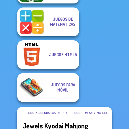
JUEGOS DE
MATEMÁTICAS
JUEGOS HTML5
JUEGOS PARA
MÓVIL
JUEGOS
JUEGOS CASUALES
JUEGOS DE MESA
MAHJONG
Jewels Kyodai Mahjong