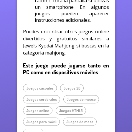
ratón o toca la pantalla si utilizas
un smartphone. En algunos
juegos pueden aparecer
instrucciones adicionales.
Puedes encontrar otros juegos online
divertidos y gratuitos similares a
Jewels Kyodai Mahjong si buscas en la
categoría mahjong.
Este juego puede jugarse tanto en
PC como en dispositivos móviles.
Juegos casuales
Juegos 2D
Juegos cerebrales
Juegos de mouse
Juegos online
Juegos HTML5
Juegos para móvil
Juegos de mesa