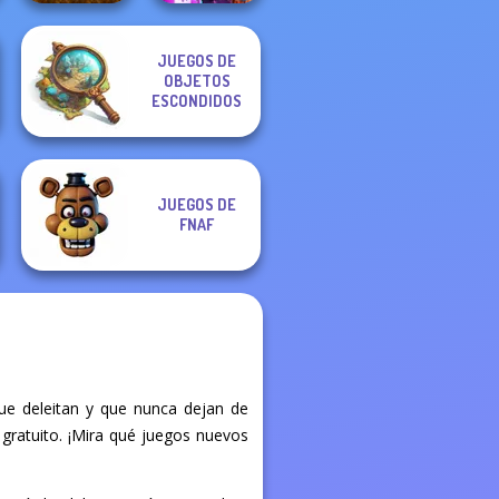
JUEGOS DE
OBJETOS
Mini Guardians
Spy Squad
Castle Defense
ESCONDIDOS
Academy
JUEGOS DE
FNAF
ue deleitan y que nunca dejan de
 gratuito. ¡Mira qué juegos nuevos