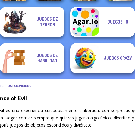
JUEGOS DE
JUEGOS .IO
Monster Hell:
Mystic Object
Easter
What Is Grandma
TERROR
Zombie Arena
Hunt
Eggventure
Hiding
JUEGOS DE
JUEGOS CRAZY
HABILIDAD
OBJETOS ESCONDIDOS
ce of Evil
vil es una experiencia cuidadosamente elaborada, con sorpresas q
ita Juegos.com.ar siempre que quieras jugar a algo único, divertido y
oría juegos de objetos escondidos y diviértete!