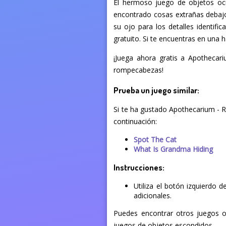
El hermoso juego de objetos ocu
encontrado cosas extrañas debajo 
su ojo para los detalles identif
gratuito. Si te encuentras en una h
¡Juega ahora gratis a Apothecari
rompecabezas!
Prueba un juego similar:
Si te ha gustado Apothecarium - R
continuación:
Spot The Cat
What Is Grandma Hiding
Instrucciones:
Utiliza el botón izquierdo 
adicionales.
Puedes encontrar otros juegos on
juegos de objetos escondidos.