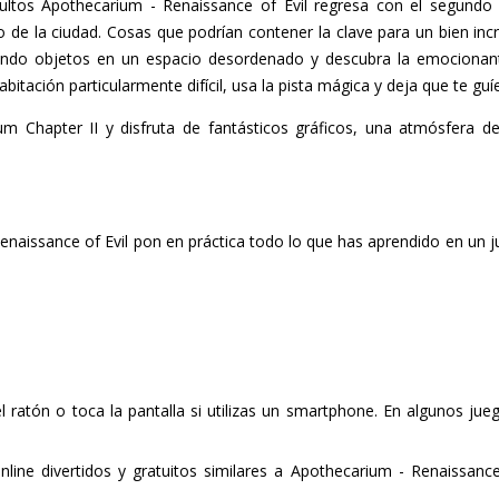
ltos Apothecarium - Renaissance of Evil regresa con el segundo ca
de la ciudad. Cosas que podrían contener la clave para un bien incre
icando objetos en un espacio desordenado y descubra la emocionant
abitación particularmente difícil, usa la pista mágica y deja que te gu
um Chapter II y disfruta de fantásticos gráficos, una atmósfera d
enaissance of Evil pon en práctica todo lo que has aprendido en un j
del ratón o toca la pantalla si utilizas un smartphone. En algunos ju
line divertidos y gratuitos similares a Apothecarium - Renaissance 