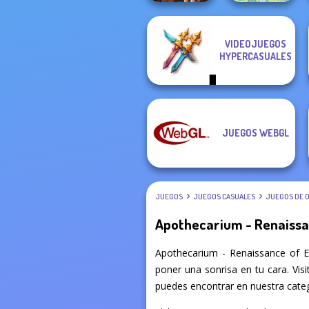
VIDEOJUEGOS
FNAF Horror At
HYPERCASUALES
Home
Spot The Cat
JUEGOS WEBGL
JUEGOS
JUEGOS CASUALES
JUEGOS DE 
Apothecarium - Renaissan
Apothecarium - Renaissance of E
poner una sonrisa en tu cara. Vis
puedes encontrar en nuestra categ