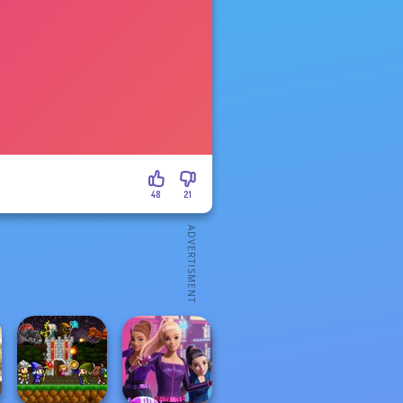
48
21