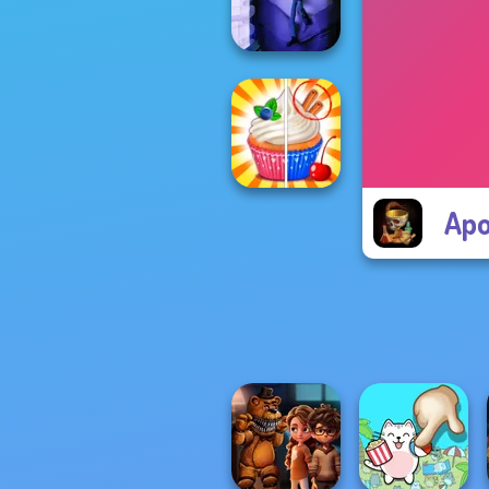
Heart
Cursed Dreams
Apo
Rachel Holmes