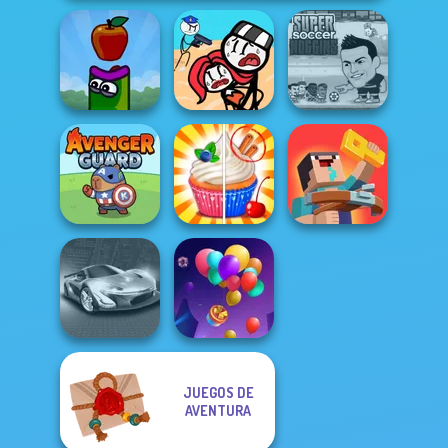
Stickman
Super Soccer
Apple Worm
Jailbreak Story
Noggins
Noob: Zombie
Avenger Guard
Rachel Holmes
Prison Escape
JUEGOS DE
AVENTURA
Grand Cyber City
Balloon Match 3D